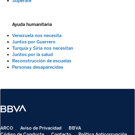
Supérate
Ayuda humanitaria
Venezuela nos necesita
Juntos por Guerrero
Turquía y Siria nos necesitan
Juntos por la salud
Reconstrucción de escuelas
Personas desaparecidas
ARCO
Aviso de Privacidad
BBVA
Código de Conducta
Contacto
Política Anticorrupción