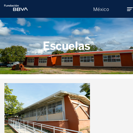
México
Sobre Nosotros
Escuelas
Programas
Donativos
Compromiso social
Quiero Donar
Becas Leonardo