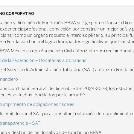
NO CORPORATIVO
ración y dirección de Fundación BBVA se rige por un Consejo Direc
experiencia profesional, convicción por construir un mejor país y 
ionar como un órgano robusto e interdisciplinario. su principal fun
de la Fundación hacia el logro de impactos significativos que transf
BVA México es una Asociación Civil autorizada para recibir donat
al de la Federación – Donatarias autorizadas
e el Servicio de Administración Tributaria (SAT) autoriza a Fundaci
inanciero
posición financiera al 31 de diciembre del 2024-2023, los estados d
en estas fechas. Auditados por la firma EY.
cumplimento de obligaciones fiscales
te emitido por el SAT para consultar la situación del cumplimiento 
transparencia – SAT
 uso y destino de los donativos de Fundación BBVA.