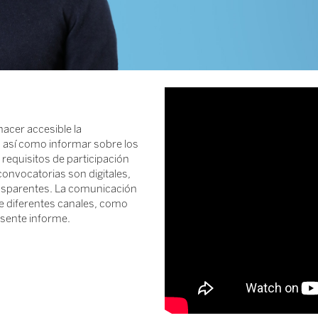
acer accesible la
 así como informar sobre los
requisitos de participación
convocatorias son digitales,
ransparentes. La comunicación
de diferentes canales, como
esente informe.