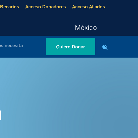
Becarios
Acceso Donadores
Acceso Aliados
México
s necesita
Quiero Donar
a