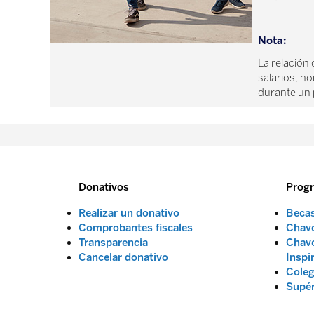
Nota:
La relación
salarios, h
durante un p
Donativos
Prog
Realizar un donativo
Beca
Comprobantes fiscales
Chavo
Transparencia
Chavo
Cancelar donativo
Inspi
Coleg
Supé