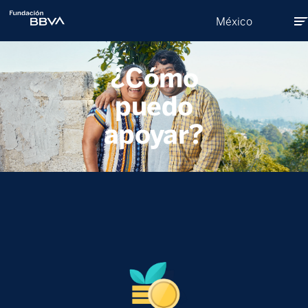
México
Sobre Nosotros
¿Cómo
puedo
Programas
apoyar?
Donativos
Compromiso social
Quiero Donar
Becas Leonardo