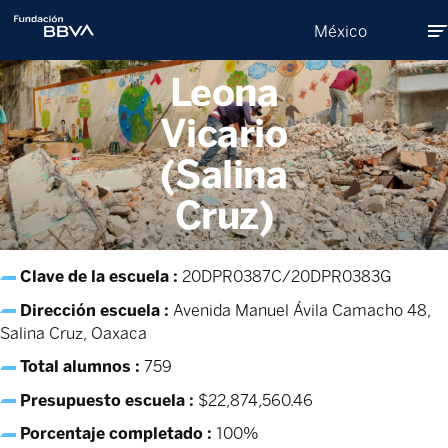
México
Leona
Sobre Nosotros
Vicario
(Salina
Programas
Cruz)
Donativos
Clave de la escuela :
20DPR0387C/20DPR0383G
Compromiso social
Dirección escuela :
Avenida Manuel Ávila Camacho 48,
Salina Cruz, Oaxaca
Total alumnos :
759
Quiero Donar
Presupuesto escuela :
$22,874,560.46
Porcentaje completado :
100%
Becas Leonardo