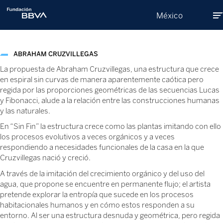
México
Sobre Nosotros
ABRAHAM CRUZVILLEGAS
La propuesta de Abraham Cruzvillegas, una estructura que crece
en espiral sin curvas de manera aparentemente caótica pero
Programas
regida por las proporciones geométricas de las secuencias Lucas
y Fibonacci, alude a la relación entre las construcciones humanas
y las naturales.
Donativos
En “Sin Fin” la estructura crece como las plantas imitando con ello
los procesos evolutivos a veces orgánicos y a veces
respondiendo a necesidades funcionales de la casa en la que
Compromiso social
Cruzvillegas nació y creció.
A través de la imitación del crecimiento orgánico y del uso del
agua, que propone se encuentre en permanente flujo; el artista
Quiero Donar
pretende explorar la entropía que sucede en los procesos
habitacionales humanos y en cómo estos responden a su
entorno. Al ser una estructura desnuda y geométrica, pero regida
Becas Leonardo