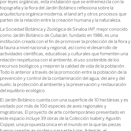
por leyes orgánicas, esta instalación que se entremezcla con la
topografía y la flora del Jardín Botánico reflexiona sobre la
arquitectura orgánica moderna, el land art y otros procesos que
Venezuela nos necesita
parten de la relación entre la creación humana y la naturaleza.
La Sociedad Botánica y Zoológica de Sinaloa IAP, mejor conocido
como Jardín Botánico de Culiacán, fundado en 1986, es una
institución creada con el fin de promover la protección de la flora y
la fauna a nivel nacional y regional, así como el desarrollo de
actividades científicas, educativas y culturales que fomenten una
relación respetuosa con el ambiente, el uso sostenible de los
recursos biológicos y mejoren la calidad de vida de la población.
Todo lo anterior a través de la promoción entre la población de la
prevención y control de la contaminación del agua, del aire y del
suelo; la protección al ambiente y la preservación y restauración
del equilibrio ecológico.
El Jardín Botánico cuenta con una superficie de 10 hectáreas y es
visitado por más de 100 especies de aves regionales y
migratorias. El proyecto de arte contemporáneo presentado en
este espacio incluye 39 obras de la Colección Isabel y Agustín
Coppel, una propuesta única en el mundo en la que las piezas
fueron creadas ex profeso para este lugar. Además, el