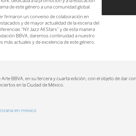
York, dedicada a la promoción y a la educación
orama de este género a una comunidad global.
er firmaron un convenio de colaboración en
estacados y de mayor actualidad de la escena del
onferencias “NY Jazz All Stars” y de esta manera
Fundación BBVA, daremos continuidad a nuestro
es más actuales y de excelencia de este género.
rte BBVA, en su tercera y cuarta edición, con el objeto de dar con
onciertos en la Ciudad de México.
manzana-en-mexico