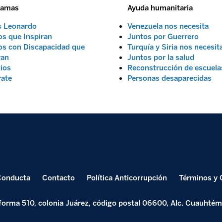
ramas
Ayuda humanitaria
s Leonardo
Venezuela nos necesita
s que Inspiran
Juntos por Guerrero
s con Discapacidad que
Turquía y Siria nos necesit
ran
Juntos por la salud
ios
Reconstrucción de escuela
rate
Personas desaparecidas
Conducta
Contacto
Política Anticorrupción
Términos y 
orma 510, colonia Juárez, código postal 06600, Alc. Cuauhtém