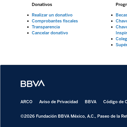
Donativos
Prog
Realizar un donativo
Beca
Comprobantes fiscales
Chavo
Transparencia
Chavo
Cancelar donativo
Inspi
Coleg
Supé
ARCO
Aviso de Privacidad
BBVA
Código de 
©2026 Fundación BBVA México, A.C., Paseo de la Ref