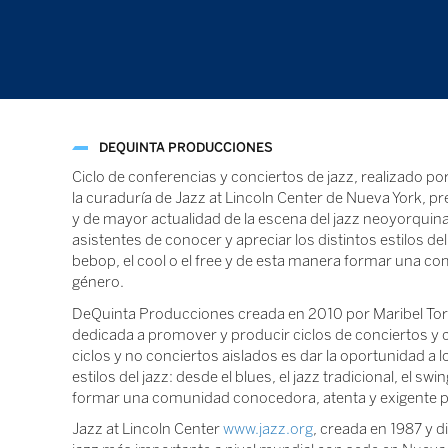
DEQUINTA PRODUCCIONES
Ciclo de conferencias y conciertos de jazz, realizado 
la curaduría de Jazz at Lincoln Center de Nueva York, p
y de mayor actualidad de la escena del jazz neoyorquina 
asistentes de conocer y apreciar los distintos estilos del j
bebop, el cool o el free y de esta manera formar una c
género.
DeQuinta Producciones creada en 2010 por Maribel Torr
dedicada a promover y producir ciclos de conciertos y c
ciclos y no conciertos aislados es dar la oportunidad a l
estilos del jazz: desde el blues, el jazz tradicional, el sw
formar una comunidad conocedora, atenta y exigente pa
Jazz at Lincoln Center
www.jazz.org
, creada en 1987 y d