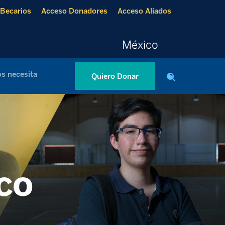
Becarios
Acceso Donadores
Acceso Aliados
México
s necesita
Quiero Donar
co